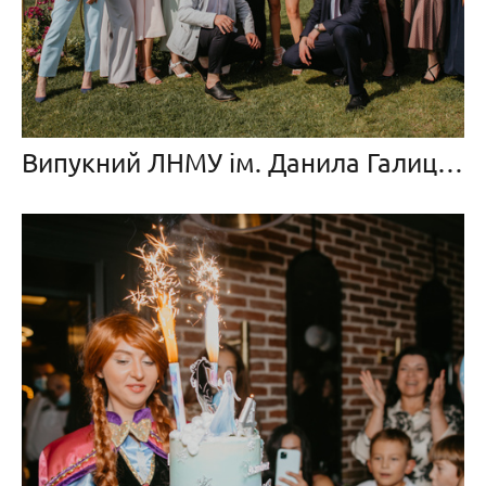
Випукний ЛНМУ ім. Данила Галицького