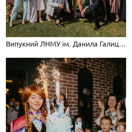
Випукний ЛНМУ ім. Данила Галицького